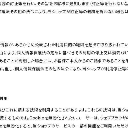
内容の訂正等を行い、その旨をお客様に通知します（訂正等を行わない
報保護法その他の法令により、当ショップが訂正等の義務を負わない場合は
人情報が、あらかじめ公表された利用目的の範囲を超えて取り扱われて
由により、個人情報保護法の定めに基づきその利用の停止又は消去（以下
あることが判明した場合には、お客様ご本人からのご請求であることを
す。但し、個人情報保護法その他の法令により、当ショップが利用停止等
の利用
kie及びこれに類する技術を利用することがあります。これらの技術は、当
するものです。Cookieを無効化されたいユーザーは、ウェブブラウザの
kieを無効化すると、当ショップのサービスの一部の機能をご利用いただ